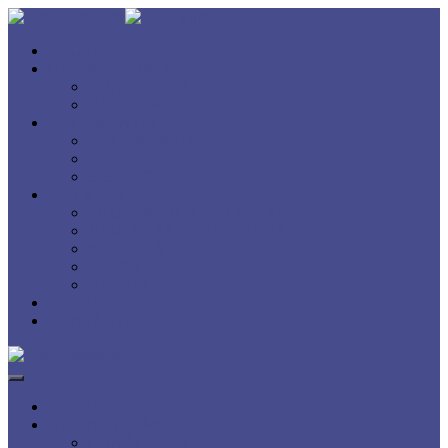
INICIO
QUIÉNES SOMOS
CONÓCENOS
CARISMA
DOCUMENTACIÓN
DOCUMENTOS
RITUAL
BIBLIOGRAFIA
NOTICIAS
ENCUENTROS NACIONALES
JORNADAS DE TEOLOGÍA
NOTICIAS
FOTOS
VIDEOS
SIGNO Y PROFECÍA
CONTACTO
INICIO
QUIÉNES SOMOS
CONÓCENOS