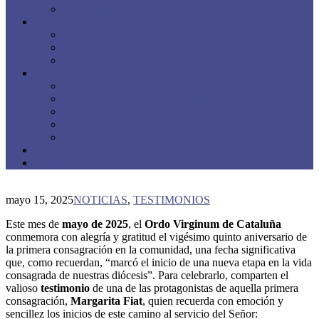
CARISMA
DOCUMENTACIÓN
DOCUMENTOS
RITUAL
BIBLIOGRAFIA
NOTICIAS
ENCUENTROS NACIONALES
JORNADAS DE TEOLOGÍA
NOTICIAS
FOTOS
VIDEOS
SIGNO Y PROFECÍA
CONTACTO
mayo 15, 2025
NOTICIAS
,
TESTIMONIOS
Este mes de
mayo de 2025
, el
Ordo Virginum de Cataluña
conmemora con alegría y gratitud el vigésimo quinto aniversario de
la primera consagración en la comunidad, una fecha significativa
que, como recuerdan, “marcó el inicio de una nueva etapa en la vida
consagrada de nuestras diócesis”. Para celebrarlo, comparten el
valioso
testimonio
de una de las protagonistas de aquella primera
consagración,
Margarita Fiat
, quien recuerda con emoción y
sencillez los inicios de este camino al servicio del Señor: