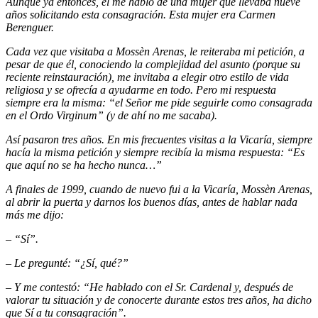
Aunque ya entonces, él me habló de una mujer que llevaba nueve
años solicitando esta consagración. Esta mujer era Carmen
Berenguer.
Cada vez que visitaba a Mossèn Arenas, le reiteraba mi petición, a
pesar de que él, conociendo la complejidad del asunto (porque su
reciente reinstauración), me invitaba a elegir otro estilo de vida
religiosa y se ofrecía a ayudarme en todo. Pero mi respuesta
siempre era la misma: “el Señor me pide seguirle como consagrada
en el Ordo Virginum” (y de ahí no me sacaba).
Así pasaron tres años. En mis frecuentes visitas a la Vicaría, siempre
hacía la misma petición y siempre recibía la misma respuesta: “Es
que aquí no se ha hecho nunca…”
A finales de 1999, cuando de nuevo fui a la Vicaría, Mossèn Arenas,
al abrir la puerta y darnos los buenos días, antes de hablar nada
más me dijo:
– “Sí”.
– Le pregunté: “¿Sí, qué?”
– Y me contestó: “He hablado con el Sr. Cardenal y, después de
valorar tu situación y de conocerte durante estos tres años, ha dicho
que Sí a tu consagración”.