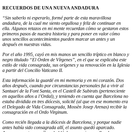
RECUERDOS DE UNA NUEVA ANDADURA
“Sin saberlo ni esperarlo, formé parte de esta maravillosa
andadura, de la cual me siento orgullosa y feliz de continuar en
ella. Algunos retazos en mi mente recuerdan cómo se gestaron estos
primeros pasos de nuestra historia y para poner en valor cómo
unos sencillos acontecimientos pueden marcar un antes y un
después en nuestras vidas.
Por el año 1995, cayó en mis manos un sencillo tríptico en blanco y
negro titulado “El Orden de Vírgenes”, en el que se explicaba este
estilo de vida consagrada, sus orígenes y su renovación en la Iglesia
a partir del Concilio Vaticano II.
Esta información la guardé en mi memoria y en mi corazón. Dos
años después, cuando por circunstancias personales fui a vivir al
Santuari de la Font Santa, en el Castell de Subirats (perteneciente
en aquellos años a l’Ordal), y teniendo en cuenta que Barcelona no
estaba dividida en tres diócesis, solicité (al que en ese momento era
el Delegado de Vida Consagrada, Mossèn Josep Arenas) recibir la
consagración en el Ordo Virginum.
Como recién llegada a la diócesis de Barcelona, y porque nadie
antes había sido consagrada allí, el asunto quedó aparcado.