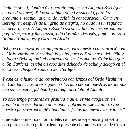
Delante de mí, llamó a Carmen Berenguer y a Amparo Boix (que
en paz descanse). Ellas no sabían de mi existencia, pero les
preguntó si seguían queriendo recibir la consagración. Carmen
Berenguer, después de un grito de alegría, no dudó ni un segundo
en decir que sí. A Amparo Boix la sorpresa fue tan inesperada que
prefirió esperar y fue consagrada dos años después, junto con Luisa
Antonia Rodríguez y Carmen Alcalá.
Así que comenzaron los preparativos para nuestra consagración en
el Ordo Virginum. Se señaló la fecha para el 6 de mayo del 2000 y
el lugar: Bellesguard, el convento de las Jerónimas. Coincidió que
el Sr. Cardenal estaba en esos días delicado de salud y delegó en el
entonces Obispo Auxiliar Soler Perdigó.
Y esta es la historia de los primeros comienzos del Ordo Virginum
en Cataluña. Los años siguientes los han creado nuestras hermanas
con su vocación, fidelidad y entrega absoluta al Amado.
Yo solo tengo palabras de gratitud a quienes me acogieron en
aquella diócesis durante unos años y abrieron este camino.
Que
nuestra perseverancia dé abundantes frutos de nuevas vocaciones”.
Que esta conmemoración fortalezca nuestra esperanza y nuestro
compromiso de seguir haciendo presente el amor esponsal de Cristo