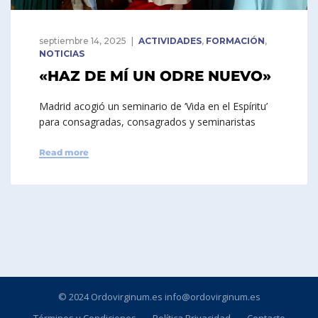
septiembre 14, 2025
ACTIVIDADES
,
FORMACIÓN
,
NOTICIAS
«HAZ DE MÍ UN ODRE NUEVO»
Madrid acogió un seminario de ‘Vida en el Espíritu’
para consagradas, consagrados y seminaristas
Read more
© 2024 Ordovirginum.es info@ordovirginum.es
Términos y Condiciones
Política Privacidad
Contacto