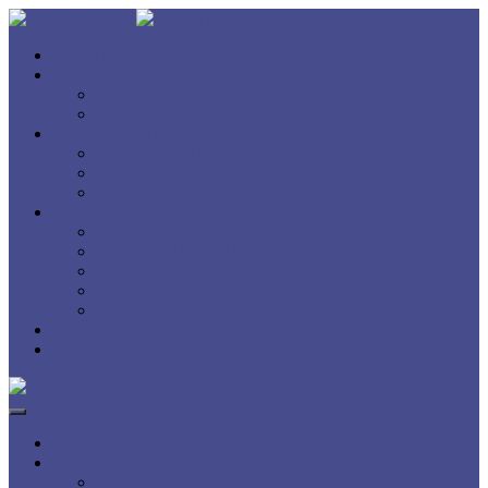
INICIO
QUIÉNES SOMOS
CONÓCENOS
CARISMA
DOCUMENTACIÓN
DOCUMENTOS
RITUAL
BIBLIOGRAFIA
NOTICIAS
ENCUENTROS NACIONALES
JORNADAS DE TEOLOGÍA
NOTICIAS
FOTOS
VIDEOS
SIGNO Y PROFECÍA
CONTACTO
INICIO
QUIÉNES SOMOS
CONÓCENOS