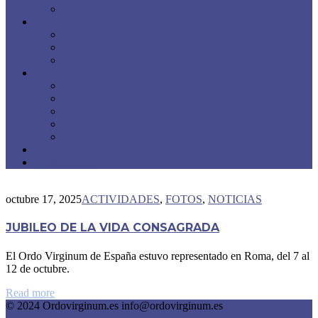
CARISMA
DOCUMENTACIÓN
DOCUMENTOS
RITUAL
BIBLIOGRAFIA
NOTICIAS
ENCUENTROS NACIONALES
JORNADAS DE TEOLOGÍA
NOTICIAS
FOTOS
VIDEOS
SIGNO Y PROFECÍA
CONTACTO
octubre 17, 2025
ACTIVIDADES
,
FOTOS
,
NOTICIAS
JUBILEO DE LA VIDA CONSAGRADA
El Ordo Virginum de España estuvo representado en Roma, del 7 al
12 de octubre.
Read more
© 2024 Ordovirginum.es info@ordovirginum.es